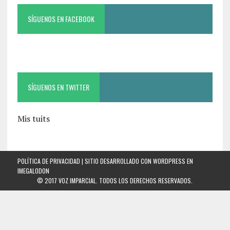
SÍGUENOS EN FACEBOOK
SÍGUENOS EN TWITTER
Mis tuits
POLÍTICA DE PRIVACIDAD
| SITIO DESARROLLADO CON WORDPRESS EN
IMEGALODON
© 2017 VOZ IMPARCIAL. TODOS LOS DERECHOS RESERVADOS.