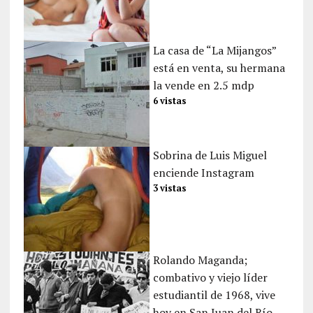
La casa de “La Mijangos”
está en venta, su hermana
la vende en 2.5 mdp
6 vistas
Sobrina de Luis Miguel
enciende Instagram
3 vistas
Rolando Maganda;
combativo y viejo líder
estudiantil de 1968, vive
hoy en San Juan del Río