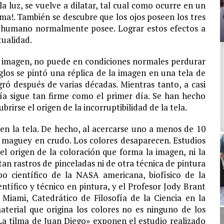
r la luz, se vuelve a dilatar, tal cual como ocurre en un
ilma!. También se descubre que los ojos poseen los tres
o humano normalmente posee. Lograr estos efectos a
tualidad.
la imagen, no puede en condiciones normales perdurar
glos se pintó una réplica de la imagen en una tela de
gró después de varias décadas. Mientras tanto, a casi
ía sigue tan firme como el primer día. Se han hecho
brirse el origen de la incorruptibilidad de la tela.
en la tela. De hecho, al acercarse uno a menos de 10
e maguey en crudo. Los colores desaparecen. Estudios
 el origen de la coloración que forma la imagen, ni la
an rastros de pinceladas ni de otra técnica de pintura
ipo científico de la NASA americana, biofísico de la
entífico y técnico en pintura, y el Profesor Jody Brant
 Miami, Catedrático de Filosofía de la Ciencia en la
aterial que origina los colores no es ninguno de los
«La tilma de Juan Diego» exponen el estudio realizado