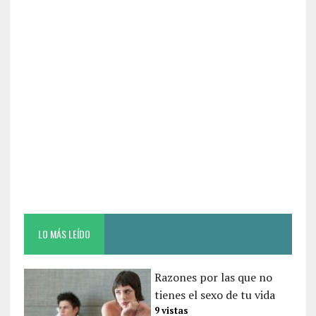
o
k
LO MÁS LEÍDO
Razones por las que no
tienes el sexo de tu vida
9 vistas