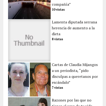
compañía”
10 vistas
Lamenta diputada serrana
herencia de aumento a la
dieta
8 vistas
Cartas de Claudia Mijangos
a un periodista, “pido
disculpas a queretanos por
escándalo”
7 vistas
Razones por las que no
tienes el sexo de tu vida